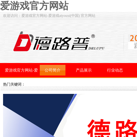
爱游戏官方网站
欢迎访问：爱游戏官方网站-爱游戏aiyouxi(中国) 官方网站
爱游戏官方网站-爱
公司简介
产品展示
行业动态
游戏aiyouxi(中国)
热门关键词：