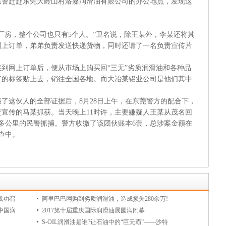
警赶赴东莞大岭山村洛嘉润滑油有限公司的办公地点，发现这
房，整个公司也只有5个人。”卫名说，除王某外，李某还将其
网上订单，弟弟负责发送快递货物，同时还请了一名负责宣传片
网上订单后，便从市场上购买回“三无”劣质润滑油和各种品
好的标签贴上去，销往全国各地。而大冶某铝业公司是他们其中
了这伙人的全部证据后，8月28日上午，在东莞警方的配合下，
宣传的马某抓获。当天晚上11时许，主要嫌疑人王某从茂名回
0多公里的民警抓捕。警方收缴了该团伙账本6套，总涉案金额在
查中。
成功召
阿里巴巴网购到劣质润滑油，造成损失280余万!
中国润
2017第十届重庆国际润滑油展圆满闭幕
S-OIL润滑油是谁?让石油中的“巨无霸”——沙特