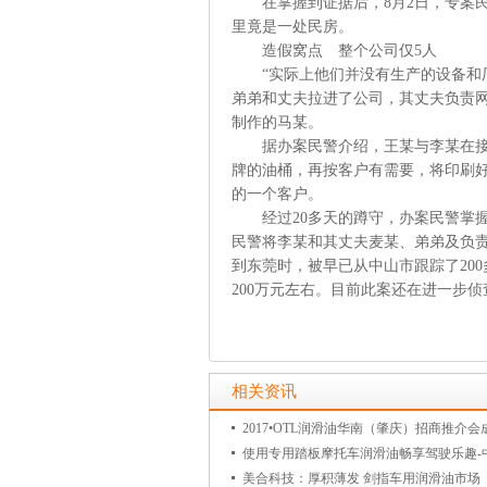
在掌握到证据后，8月2日，专案民
里竟是一处民房。
造假窝点 整个公司仅5人
“实际上他们并没有生产的设备和厂
弟弟和丈夫拉进了公司，其丈夫负责
制作的马某。
据办案民警介绍，王某与李某在接到
牌的油桶，再按客户有需要，将印刷
的一个客户。
经过20多天的蹲守，办案民警掌握
民警将李某和其丈夫麦某、弟弟及负责
到东莞时，被早已从中山市跟踪了20
200万元左右。目前此案还在进一步侦
相关资讯
2017•OTL润滑油华南（肇庆）招商推介会
使用专用踏板摩托车润滑油畅享驾驶乐趣-
美合科技：厚积薄发 剑指车用润滑油市场