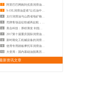
阿里巴巴网购到劣质润滑油，造成损失280余万!
S-OIL润滑油是谁?让石油中的“巨无霸”——沙特
太行润滑油与山西省地矿物资总公司合作研讨会
壳牌客场远征助威再起航，千里跋涉只为心中激
美合科技：厚积薄发 剑指车用润滑油市场
2017第十届重庆国际润滑油展圆满闭幕
新时期化工机械设备的润滑管理和保养
使用专用踏板摩托车润滑油畅享驾驶乐趣-中国润
大变局：国内基础油脱离历史季节性规律
最新资讯文章