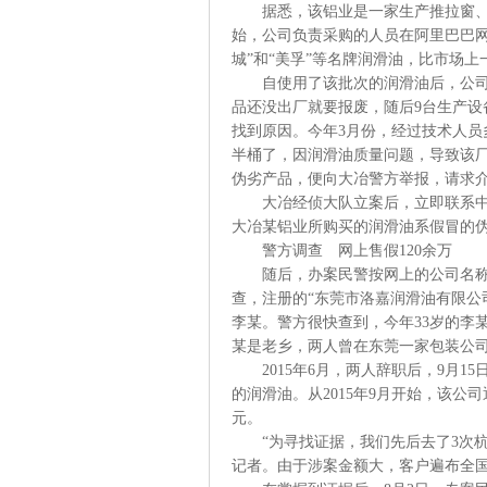
据悉，该铝业是一家生产推拉窗、平
始，公司负责采购的人员在阿里巴巴网
城”和“美孚”等名牌润滑油，比市场上
自使用了该批次的润滑油后，公司在
品还没出厂就要报废，随后9台生产
找到原因。今年3月份，经过技术人员
半桶了，因润滑油质量问题，导致该厂
伪劣产品，便向大冶警方举报，请求
大冶经侦大队立案后，立即联系中国
大冶某铝业所购买的润滑油系假冒的
警方调查 网上售假120余万
随后，办案民警按网上的公司名称，
查，注册的“东莞市洛嘉润滑油有限公
李某。警方很快查到，今年33岁的李
某是老乡，两人曾在东莞一家包装公
2015年6月，两人辞职后，9月1
的润滑油。从2015年9月开始，该公司
元。
“为寻找证据，我们先后去了3次杭
记者。由于涉案金额大，客户遍布全