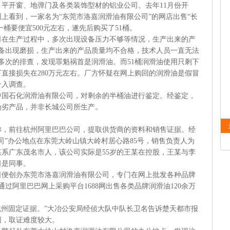
开窗、地弹门及各类装饰型材的铝业公司。去年11月份开
上看到，一家名为“东莞市洛嘉润滑油有限公司”的网店出售“长
一桶要便宜500元左右，遂先后购买了51桶。
生产过程中，多次出现设备压力不够等情况，生产出来的产
设备出现磨损，生产出来的产品质量均不合格，技术人员一直无法
多次的排查，发现罪魁祸首是润滑油。而51桶润滑油使用只剩下
直接损失在280万元左右。厂方怀疑在网上购回的润滑油是假冒
介入调查。
石化润滑油有限公司，对剩余的半桶油进行鉴定。经鉴定，
伪劣产品，并非长城公司所生产。
前往杭州阿里巴巴公司，提取供货商的资料和销售证据。经
司”办公地点在东莞大岭山镇大岭村居心路85号，销售负责人为
某系广东茂名市人，该公司实际是55岁的王某在控股，王某与李
司是同事。
5日便创办东莞市洛嘉润滑油有限公司，专门在网上批发各种品牌
通过阿里巴巴网上采购平台1688网出售各类品牌润滑油120余万
州固定证据。”大冶公安局经侦大队中队长卫名告诉楚天都市报
国，取证难度较大。