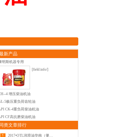
最新产品
康明斯机器专用
[field:info/]
CH--4 增压柴油机油
GL-5极压重负荷齿轮油
API CK-4重负荷柴油机油
API CF高抗磨柴油机油
同类文章排行
2017•OTL润滑油华南（肇庆）招商推介会成功召