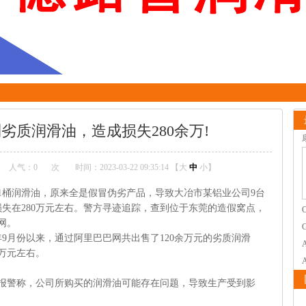
劣质润滑油，造成损失280余万!
人气：
0
次
时间：2023-03-22 09:35:14 【
大
中
小
】
桶润滑油，原来全是假冒伪劣产品，导致大冶市某铝业公司9台
失在280万元左右。警方寻迹追踪，查到位于东莞的造假窝点，
网。
9月份以来，通过阿里巴巴网共出售了120余万元的劣质润滑
0万元左右。
警称，公司所购买的润滑油可能存在问题，导致生产受到影