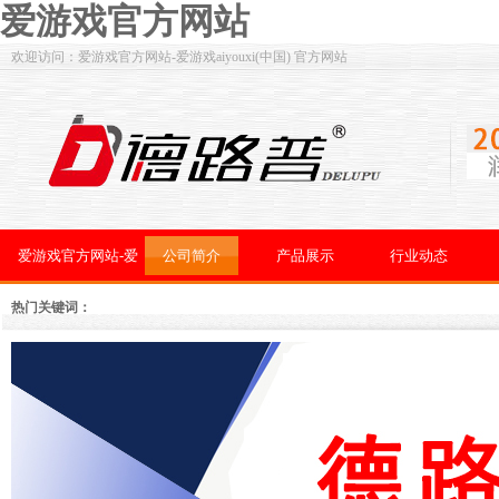
爱游戏官方网站
欢迎访问：爱游戏官方网站-爱游戏aiyouxi(中国) 官方网站
爱游戏官方网站-爱
公司简介
产品展示
行业动态
游戏aiyouxi(中国)
热门关键词：