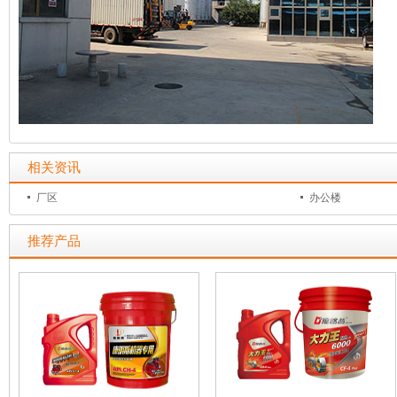
相关资讯
厂区
办公楼
推荐产品