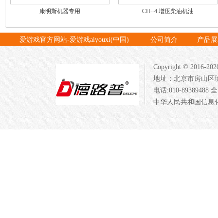
康明斯机器专用
CH--4 增压柴油机油
爱游戏官方网站-爱游戏aiyouxi(中国)
公司简介
产品展
Copyright © 201
地址：北京市房山区
电话:010-89389488
中华人民共和国信息