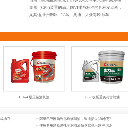
适用于采用新涡轮增压直喷技术及带有汽油机颗粒捕
集器（GPF)装置的满足国VI排放标准的各种发动机，
尤其适用于奔驰、宝马、奥迪、大众等欧系车。
CH--4 增压柴油机油
GL-5极压重负荷齿轮油
会成功召
阿里巴巴网购到劣质润滑油，造成损失280余万!
使用专用踏板摩托车润滑油畅享驾驶乐趣-中国润