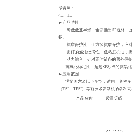
净含量：
4L、1L
►产品特性：
降低低速早燃
—全新推出SP规格，
畅。
抗磨保护性
—全方位抗磨保护，应对
更好的燃油经济性
—低粘度机油，
动力输入
—针对正时链条的额外保
抗氧化稳定性
—超越SP标准的抗氧
►应用范围：
满足国六及以下车型，适用于各种多气阀、
（TSI、TFSI）等新技术发动机的各
产品名称
质量等级
ACEA C5