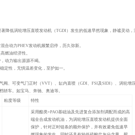
显著降低涡轮增压直喷发动机（TGDI）发生的低速早然现象，静谧灵动，
混合动力PHEV发动机频繁启停，历久弥新。
提高燃油经济性。
护，动力输出源源不竭。
化稳定性，无惧温差变化，至护如一。
可变气门正时（VVT）、缸内直喷（GDI、FSI及SIDI）、涡轮增
种高档轿车。如宝马、奔驰、奥迪等。
粘度等级
特性
采用酯类+PAO基础油及先进复合添加剂调配而成的高
端全合成发动机油，为涡轮增压直喷发动机提供全面
保护，针对正时链条的额外保护，并有效避免低速早
燃现象的发生。同时还具有较低硫酸盐灰分含量，帮