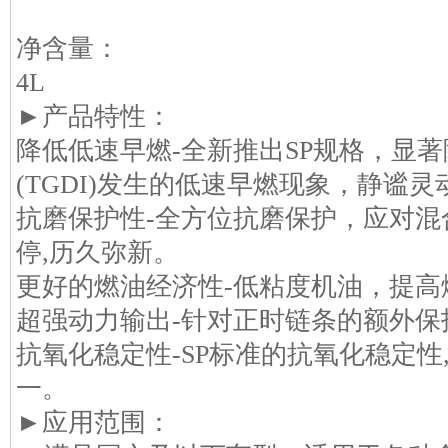
净含量：
4L
►产品特性：
降低低速早燃
-全新推出SP规格，显
(TGDI)发生的低速早燃现象，静谧灵
抗磨保护性
-全方位抗磨保护，应对混
停,历久弥新。
更好的燃油经济性
-低粘度机油，提高
超强动力输出
-针对正时链条的额外
抗氧化稳定性-
SP标准的抗氧化稳定性
一。
►应用范围：