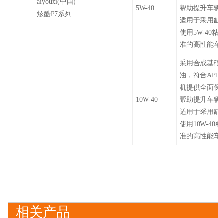
aiyouxi(中国)
5W-40
帮助提升车
炫酷P7系列
适用于采用
使用5W-4
准的高性能
采用合成基
油，符合AP
机提供全面
10W-40
帮助提升车
适用于采用
使用10W-
准的高性能
相关产品