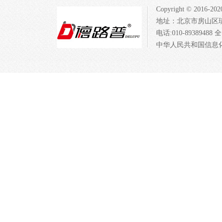
Copyright © 201
地址：北京市房山区
电话:010-89389488
中华人民共和国信息